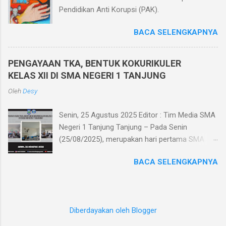
yang tidak memiliki HP sekolah memfasilitasi
Pendidikan Anti Korupsi (PAK).
dengan menggunakan komputer di ruang
komputer SMA Negeri 1 Tanjung. Pelaksanaan
BACA SELENGKAPNYA
Penilaian Akhir Semester berbasis teknologi
informatika memiliki beberapa keunggulan
diantaranya efisiensi biaya karena menghemat
PENGAYAAN TKA, BENTUK KOKURIKULER
kertas, tidak perlu mencetak/menggandakan
KELAS XII DI SMA NEGERI 1 TANJUNG
soal dan tidak perlu menyediakan kertas
Oleh
Desy
jawaban, mengurangi tingkat kecurangan siswa
dikarenakan soal diacak saat ujian, me...
Senin, 25 Agustus 2025 Editor : Tim Media SMA
Negeri 1 Tanjung Tanjung – Pada Senin
(25/08/2025), merupakan hari pertama SMA
Negeri 1 Tanjung melaksanakan kegiatan
BACA SELENGKAPNYA
pengayaan Tes Kemampuan Akademik (TKA)
sebagai bentuk kokurikuler kelas XII. Kegiatan
yang akan berlangsung selama satu minggu di
setiap minggu keempat tiap bulannya ini
Diberdayakan oleh Blogger
dilaksanakan sebagai persiapan TKA dan
persiapan SNBT untuk murid kelas XII. TKA