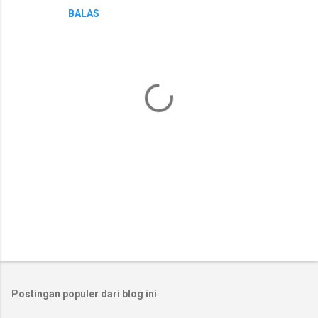
BALAS
m
e
n
t
a
r
P
o
s
t
Postingan populer dari blog ini
i