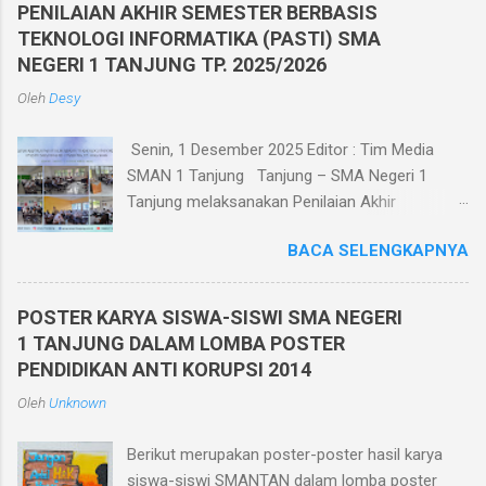
n
PENILAIAN AKHIR SEMESTER BERBASIS
g
TEKNOLOGI INFORMATIKA (PASTI) SMA
K
o
NEGERI 1 TANJUNG TP. 2025/2026
m
Oleh
Desy
e
n
t
Senin, 1 Desember 2025 Editor : Tim Media
a
SMAN 1 Tanjung Tanjung – SMA Negeri 1
r
Tanjung melaksanakan Penilaian Akhir
Semester Ganjil TP. 2025/2026 berbasis
BACA SELENGKAPNYA
teknologi informatika pada tanggal 1 - 6
Desember 2025. Penilaian Akhir Semester
Berbasis Teknologi Informatika ini diikuti oleh
POSTER KARYA SISWA-SISWI SMA NEGERI
seluruh siswa kelas X, XI, dan XII di kelasnya
1 TANJUNG DALAM LOMBA POSTER
masing-masing yang berjumlah 30 ruang.
PENDIDIKAN ANTI KORUPSI 2014
Pelaksanaan Penilaian Akhir Semester Berbasis
Oleh
Unknown
Teknologi Informatika ini dilaksanakan dalam
jaringan intranet yang diakses oleh seluruh
Berikut merupakan poster-poster hasil karya
peserta ujian menggunakan HP. Dan bagi siswa
siswa-siswi SMANTAN dalam lomba poster