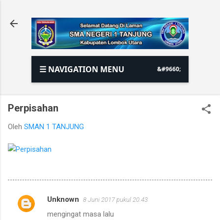
Langsung ke konten utama
☰ NAVIGATION MENU
Perpisahan
Oleh
SMAN 1 TANJUNG
Unknown
8 Juni 2017 pukul 20.43
K
mengingat masa lalu
o