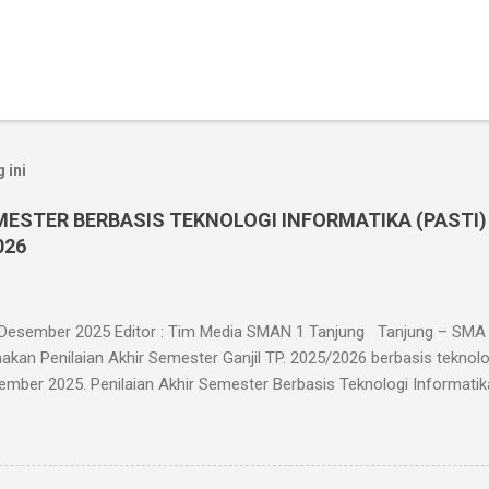
 ini
MESTER BERBASIS TEKNOLOGI INFORMATIKA (PASTI)
026
 Desember 2025 Editor : Tim Media SMAN 1 Tanjung Tanjung – SMA 
kan Penilaian Akhir Semester Ganjil TP. 2025/2026 berbasis teknolo
ember 2025. Penilaian Akhir Semester Berbasis Teknologi Informatika i
as X, XI, dan XII di kelasnya masing-masing yang berjumlah 30 ruang
ester Berbasis Teknologi Informatika ini dilaksanakan dalam jaringa
eserta ujian menggunakan HP. Dan bagi siswa yang tidak memiliki HP
enggunakan komputer di ruang komputer SMA Negeri 1 Tanjung. Pel