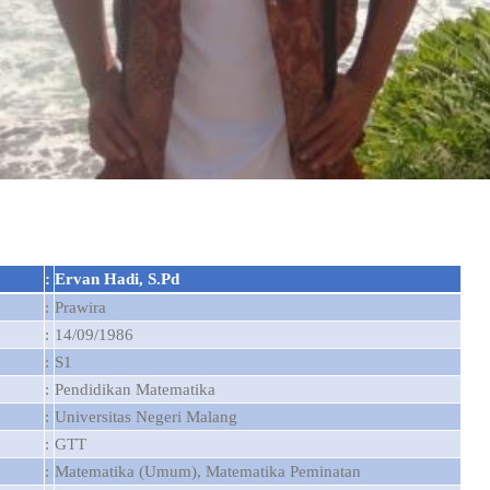
:
Ervan Hadi, S.Pd
:
Prawira
:
14/09/1986
:
S1
:
Pendidikan Matematika
:
Universitas Negeri Malang
:
GTT
:
Matematika (Umum), Matematika Peminatan