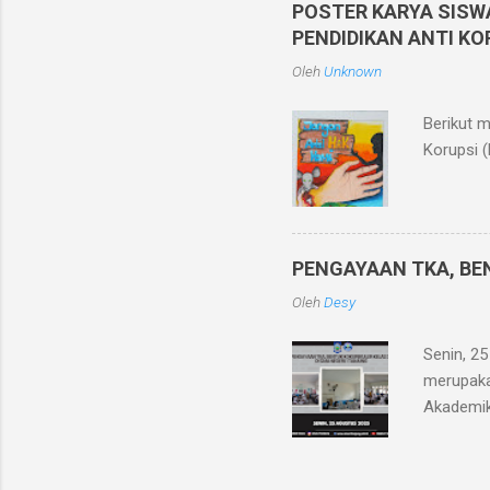
POSTER KARYA SISW
Semester 
PENDIDIKAN ANTI KO
karena m
Oleh
Unknown
jawaban, 
Berikut 
Korupsi (
PENGAYAAN TKA, BEN
Oleh
Desy
Senin, 2
merupaka
Akademik
minggu d
SNBT unt
capaian 