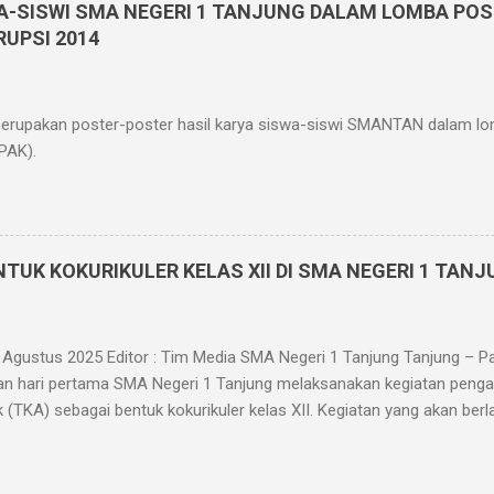
A-SISWI SMA NEGERI 1 TANJUNG DALAM LOMBA PO
berbasis teknologi informatika memiliki beberapa keunggulan dianta
RUPSI 2014
enghemat kertas, tidak perlu mencetak/menggandakan soal dan tida
mengurangi tingkat kecurangan siswa dikarenakan soal diacak saat uj
merupakan poster-poster hasil karya siswa-siswi SMANTAN dalam lo
PAK).
TUK KOKURIKULER KELAS XII DI SMA NEGERI 1 TAN
5 Agustus 2025 Editor : Tim Media SMA Negeri 1 Tanjung Tanjung – P
n hari pertama SMA Negeri 1 Tanjung melaksanakan kegiatan pen
 (TKA) sebagai bentuk kokurikuler kelas XII. Kegiatan yang akan be
i setiap minggu keempat tiap bulannya ini dilaksanakan sebagai per
uk murid kelas XII. TKA adalah asesmen standar nasional yang dir
akademik murid pada mata pelajaran tertentu sesuai dengan kurikulu