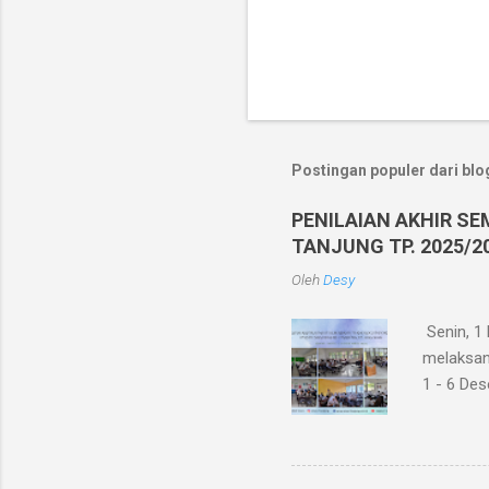
Postingan populer dari blog
PENILAIAN AKHIR SE
TANJUNG TP. 2025/2
Oleh
Desy
Senin, 1
melaksana
1 - 6 Des
siswa kel
Akhir Sem
seluruh p
dengan m