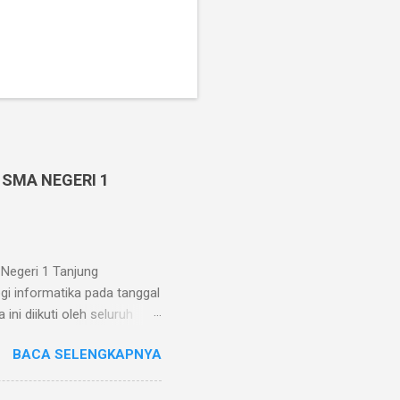
 SMA NEGERI 1
Negeri 1 Tanjung
gi informatika pada tanggal
ni diikuti oleh seluruh
. Pelaksanaan Penilaian
BACA SELENGKAPNYA
n intranet yang diakses oleh
 sekolah memfasilitasi
aksanaan Penilaian Akhir