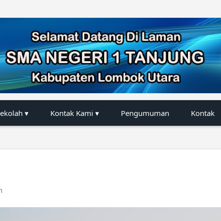
Langsung ke konten utama
Sekolah ▾
Kontak Kami ▾
Pengumuman
Kontak
n