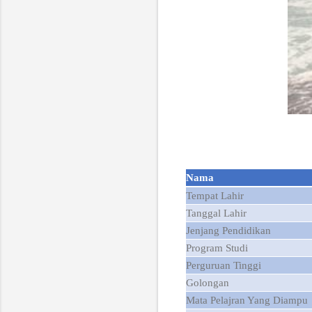
Nama
Tempat Lahir
Tanggal Lahir
Jenjang Pendidikan
Program Studi
Perguruan Tinggi
Golongan
Mata Pelajran Yang Diampu