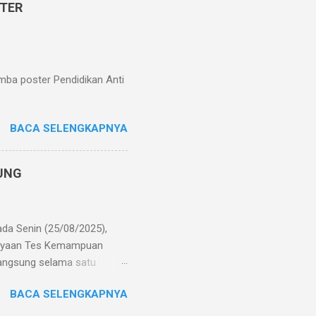
STER
ranya efisiensi biaya
k perlu menyediakan kertas
ian, me...
mba poster Pendidikan Anti
BACA SELENGKAPNYA
JUNG
ada Senin (25/08/2025),
gayaan Tes Kemampuan
rlangsung selama satu
siapan TKA dan persiapan
BACA SELENGKAPNYA
ancang untuk mengukur
m yang berlaku. TKA