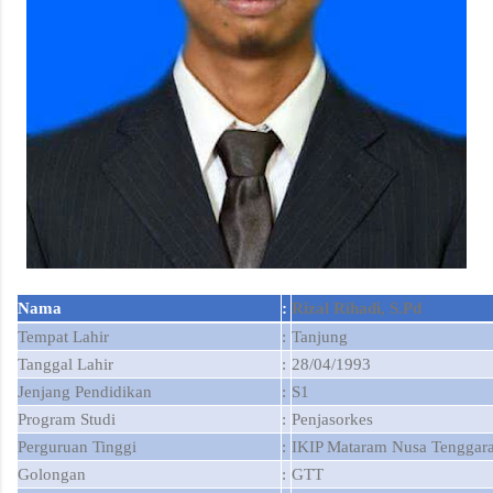
Nama
:
Rizal Rihadi, S.Pd
Tempat Lahir
:
Tanjung
Tanggal Lahir
:
28/04/1993
Jenjang Pendidikan
:
S1
Program Studi
:
Penjasorkes
Perguruan Tinggi
:
IKIP Mataram Nusa Tenggara
Golongan
:
GTT