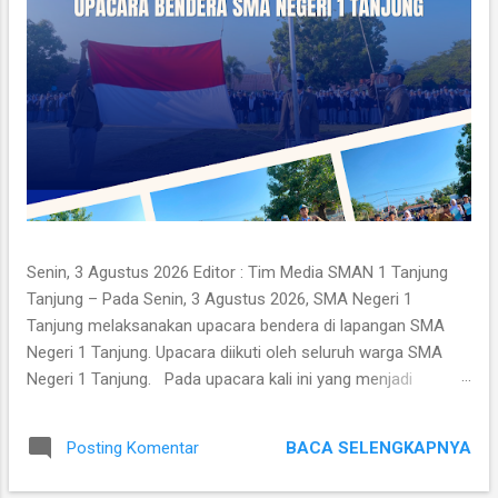
a
n
Senin, 3 Agustus 2026 Editor : Tim Media SMAN 1 Tanjung
Tanjung – Pada Senin, 3 Agustus 2026, SMA Negeri 1
Tanjung melaksanakan upacara bendera di lapangan SMA
Negeri 1 Tanjung. Upacara diikuti oleh seluruh warga SMA
Negeri 1 Tanjung. Pada upacara kali ini yang menjadi
petugas adalah anggota OSIS dan selaku pembina adalah
Kepala SMA Negeri 1 Tanjung, Fatmawati, S.Ag. , M.M. Dalam
BACA SELENGKAPNYA
Posting Komentar
amanat beliau menyampaikan tata tertib dan kriteria kenaikan
kelas SMAN 1 Tanjung. Kegiatan upacara diakhiri dengan