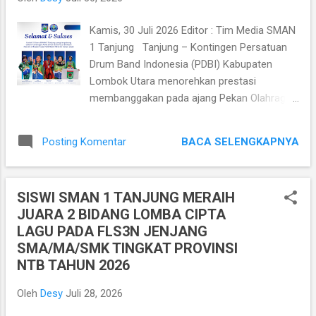
beragama Islam, kegiatan dibagi menjadi dua
tempat: - Auditorium (Kelas X & XI): Dipandu
Kamis, 30 Juli 2026 Editor : Tim Media SMAN
oleh petugas dari kelas XI.1, diawali dengan
1 Tanjung Tanjung – Kontingen Persatuan
pembacaan Surah Yasin bersama. Acara
Drum Band Indonesia (PDBI) Kabupaten
kemudian dilanjutkan dengan arahan dari Ibu
Lombok Utara menorehkan prestasi
Waka Kesiswaan (Dra. Mufrikhatul Walidaini)
membanggakan pada ajang Pekan Olahraga
serta sesi kultum dengan tema "Pentingnya
Provinsi (Porprov) NTB XII Tahun 2026. Para
Waktu di...
atlet berhasil mempersembahkan lima
BACA SELENGKAPNYA
Posting Komentar
medali, terdiri dari satu medali emas pada
bidang Lomba Ketepatan dan Ketahanan
Baris (LKBB) campuran, dua medali perak
SISWI SMAN 1 TANJUNG MERAIH
pada bidang Lomba Unjuk Gelar (LUG) dan
JUARA 2 BIDANG LOMBA CIPTA
Lomba Baris Jarak Pendek (LBJP) putra,
LAGU PADA FLS3N JENJANG
serta dua medali perunggu pada bidang
SMA/MA/SMK TINGKAT PROVINSI
Lomba Ketepatan dan Ketahanan Baris
NTB TAHUN 2026
(LKBB) putri dan Lomba Baris Jarak Pendek
(LBJP) putri. Capaian tersebut menjadi salah
Oleh
Desy
Juli 28, 2026
satu kontribusi penting bagi perolehan medali