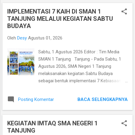
pembagian penghargaan kepada siswa-siwa berprestasi,
IMPLEMENTASI 7 KAIH DI SMAN 1
yang meliputi: 1. 5 siswa SMAN 1 Tanjung yang tergabung
TANJUNG MELALUI KEGIATAN SABTU
dalam kontingen atlet drum band Kabupaten Lombok Utara
BUDAYA
meraih 5 medali pada Porprov NTB 2026 2. Juara Umum
Kelas X dan XI semester genap Tahun Pelajaran 2025/2026
Oleh
Desy
Agustus 01, 2026
3. Juara 1 Lomba Debat Bahasa Indonesia (LDBI) Tingkat
Kabupaten 4. Juara 2 Lomba Debat Bahasa Inggris (NSDC)
Sabtu, 1 Agustus 2026 Editor : Tim Media
Tingkat Kabupaten 5. Juara FLS3N Tahun 2026 6. PMR SMAN
SMAN 1 Tanjung Tanjung - Pada Sabtu, 1
1 Tanjung meraih ...
Agustus 2026, SMA Negeri 1 Tanjung
melaksanakan kegiatan Sabtu Budaya
sebagai bentuk implementasi 7 Kebiasaan
Anak Indonesia Hebat (KAIH). Kegiatan yang
berfokus pada kesehatan fisik dan gotong
BACA SELENGKAPNYA
Posting Komentar
royong ini diikuti oleh seluruh warga sekolah
pada jam pelajaran pertama dan kedua.
Kegiatan Sabtu Budaya diawali dengan
KEGIATAN IMTAQ SMA NEGERI 1
Senam Anak Indonesia Hebat dan Maumere.
TANJUNG
Rangkaian senam ini bertujuan untuk