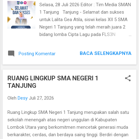
Kabupaten Lombok Utara di ajang olahraga
Selasa, 28 Juli 2026 Editor : Tim Media SMAN
terbesar tingkat Provinsi Nusa Tenggara
1 Tanjung Tanjung - Selamat dan sukses
Barat Tahun 2026. Adapun 5 siswa SMAN 1
untuk Lalita Gea Atila, siswi kelas XII 5 SMA
Tanjung yang tergabung dalam kontingen
Negeri 1 Tanjung yang telah meraih juara 2
PDBI Kabupaten Lombok Utara adalah
bidang lomba Cipta Lagu pada FLS3N
Khairunnisa Azzahra, Adinda Khoirillailiantifa
Jenjang SMA/MA/SMK Tingkat Provinsi NTB
Q., Alifa Nurul Aulia, I Gusti Bagus Aditya T...
Tahun 2026. Prestasi ini adalah hasil dari
BACA SELENGKAPNYA
Posting Komentar
kerja keras, semangat, dan doa yang luar
biasa. Semoga menjadi motivasi untuk terus
berkarya dan mengukir prestasi yang lebih
RUANG LINGKUP SMA NEGERI 1
tinggi lagi.
TANJUNG
Oleh
Desy
Juli 27, 2026
Ruang Lingkup SMA Negeri 1 Tanjung merupakan salah satu
sekolah menengah atas negeri unggulan di Kabupaten
Lombok Utara yang berkomitmen mencetak generasi muda
berkarakter, cerdas, dan berdaya saing tinggi. Berdiri dengan