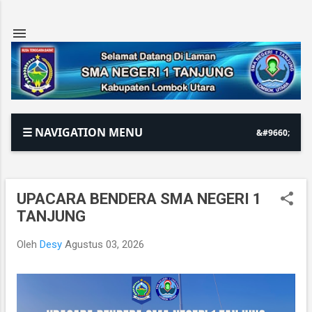
Langsung ke konten utama
☰ NAVIGATION MENU
UPACARA BENDERA SMA NEGERI 1
P
TANJUNG
o
s
Oleh
Desy
Agustus 03, 2026
t
i
n
g