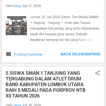
meningkatkan semangat, keceriaan, dan
Oleh
Desy
Juli 31, 2026
kebugaran fisik para murid. Berolahraga
secara rutin tidak hanya baik untuk
Jumat, 31 Juli 2026 Editor: Tim Media SMAN
kesehatan, tetapi juga membantu
1 Tanjung Tanjung — Iman dan Taqwa
meningkatkan konsentrasi, melatih
merupakan hal prinsip yang perlu ditanamkan
kedisiplinan, serta menyegarkan pikiran
sejak dini kepada para siswa. Sebuah
siswa. Setelah sesi senam selesai, kegiatan
keyakinan tentang hal-hal yang harus diimani
dilanjutkan dengan aksi gotong royong
yang nantinya melahirkan optimisme,
bersih-bersih kelas. Seluruh siswa, guru, dan
persaudaraan, akhlaq mulia, keteguhan,
staf Tata Usaha bersama-sama
BACA SELENGKAPNYA
Posting Komentar
kemandirian, ketepatan waktu, dan
membersihkan, merapikan, dan menata
sebagainya. SMA Negeri 1 Tanjung
ruang kelas mereka masing-masing.
memfasilitasinya melalui program mingguan
Lingkungan belajar yang bersih dan nyaman
5 SISWA SMAN 1 TANJUNG YANG
yaitu IMTAQ pagi Jumat. Kegiatan ini diikuti
dihara...
TERGABUNG DALAM ATLET DRUM
oleh seluruh warga sekolah pada pukul 07.30
BAND KABUPATEN LOMBOK UTARA
- 08.25 WITA. Pelaksanaan IMTAQ pada hari
RAIH 5 MEDALI PADA PORPROV NTB
Jumat, 31 Juli 2026 berjalan dengan khidmat
XII TAHUN 2026
dan terbagi di beberapa lokasi sesuai dengan
fasilitas yang tersedia. Bagi siswa yang
Oleh
Desy
Juli 30, 2026