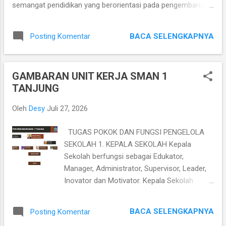
semangat pendidikan yang berorientasi pada pengembangan
potensi siswa secara menyeluruh, sekolah ini terus
berinovasi dalam menghadirkan lingkungan belajar yang
BACA SELENGKAPNYA
Posting Komentar
kondusif dan inspiratif. 1. Visi dan Misi Sekolah · Visi
SMA Negeri 1 Tanjung adalah “Terwujudnya Insan Unggul
dalam Prestasi, Berbudaya Lingkungan, Berwawasan Global,
GAMBARAN UNIT KERJA SMAN 1
serta Pelayanan Prima yang Dilandasi Iman dan Takwa.” ·
TANJUNG
Misi SMA Negeri 1 Tanjung: 1. Menumbuhkan
pemahamn, penghayatan, dan pengalaman peserta didik
Oleh
Desy
Juli 27, 2026
terhadap ajaran agama dan budaya bangsa 2.
Meningkatkan kualitas pembelajaran dan kualitas lulusan
TUGAS POKOK DAN FUNGSI PENGELOLA
peserta didik 3. ...
SEKOLAH 1. KEPALA SEKOLAH Kepala
Sekolah berfungsi sebagai Edukator,
Manager, Administrator, Supervisor, Leader,
Inovator dan Motivator. Kepala Sekolah
selaku edukator bertugas melaksanakan
proses pengajaran secara efektif dan efisien.
BACA SELENGKAPNYA
Posting Komentar
Kepala Sekolah selaku manajer mempunyai