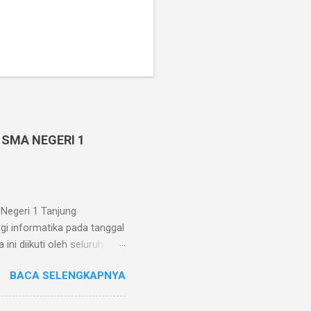
 SMA NEGERI 1
Negeri 1 Tanjung
gi informatika pada tanggal
ni diikuti oleh seluruh
. Pelaksanaan Penilaian
BACA SELENGKAPNYA
n intranet yang diakses oleh
 sekolah memfasilitasi