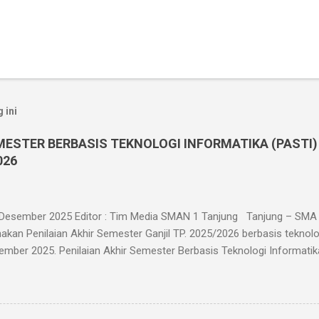
 ini
MESTER BERBASIS TEKNOLOGI INFORMATIKA (PASTI)
026
 Desember 2025 Editor : Tim Media SMAN 1 Tanjung Tanjung – SMA 
kan Penilaian Akhir Semester Ganjil TP. 2025/2026 berbasis teknolo
ember 2025. Penilaian Akhir Semester Berbasis Teknologi Informatika i
as X, XI, dan XII di kelasnya masing-masing yang berjumlah 30 ruang
ester Berbasis Teknologi Informatika ini dilaksanakan dalam jaringa
eserta ujian menggunakan HP. Dan bagi siswa yang tidak memiliki HP