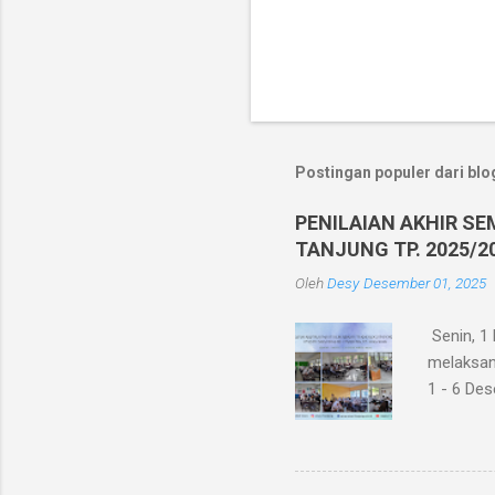
Postingan populer dari blog
PENILAIAN AKHIR SE
TANJUNG TP. 2025/2
Oleh
Desy
Desember 01, 2025
Senin, 1
melaksana
1 - 6 Des
siswa kel
Akhir Sem
seluruh p