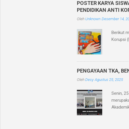
dengan m
POSTER KARYA SISW
Semester 
PENDIDIKAN ANTI KO
karena m
Oleh
Unknown
Desember 14, 2
jawaban, 
Berikut 
Korupsi (
PENGAYAAN TKA, BEN
Oleh
Desy
Agustus 25, 2025
Senin, 2
merupaka
Akademik
minggu d
SNBT unt
capaian 