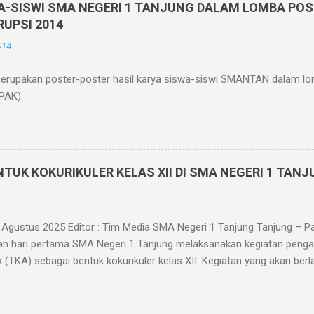
enggunakan komputer di ruang komputer SMA Negeri 1 Tanjung. Pel
A-SISWI SMA NEGERI 1 TANJUNG DALAM LOMBA PO
berbasis teknologi informatika memiliki beberapa keunggulan dianta
RUPSI 2014
enghemat kertas, tidak perlu mencetak/menggandakan soal dan tida
014
mengurangi tingkat kecurangan siswa dikarenakan soal diacak saat uj
merupakan poster-poster hasil karya siswa-siswi SMANTAN dalam lo
PAK).
TUK KOKURIKULER KELAS XII DI SMA NEGERI 1 TAN
5 Agustus 2025 Editor : Tim Media SMA Negeri 1 Tanjung Tanjung – P
n hari pertama SMA Negeri 1 Tanjung melaksanakan kegiatan pen
 (TKA) sebagai bentuk kokurikuler kelas XII. Kegiatan yang akan be
i setiap minggu keempat tiap bulannya ini dilaksanakan sebagai per
uk murid kelas XII. TKA adalah asesmen standar nasional yang dir
akademik murid pada mata pelajaran tertentu sesuai dengan kurikulu