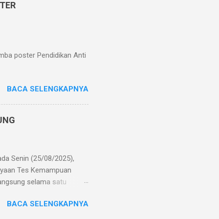
aksanaan Penilaian Akhir
STER
ranya efisiensi biaya
k perlu menyediakan kertas
ian, me...
mba poster Pendidikan Anti
BACA SELENGKAPNYA
JUNG
ada Senin (25/08/2025),
gayaan Tes Kemampuan
rlangsung selama satu
siapan TKA dan persiapan
BACA SELENGKAPNYA
ancang untuk mengukur
m yang berlaku. TKA