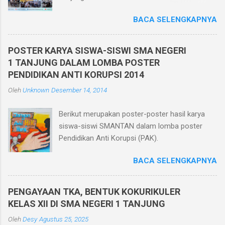
Semester Ganjil TP. 2025/2026 berbasis
BACA SELENGKAPNYA
teknologi informatika pada tanggal 1 - 6
Desember 2025. Penilaian Akhir Semester
Berbasis Teknologi Informatika ini diikuti oleh
POSTER KARYA SISWA-SISWI SMA NEGERI
seluruh siswa kelas X, XI, dan XII di kelasnya
1 TANJUNG DALAM LOMBA POSTER
masing-masing yang berjumlah 30 ruang.
PENDIDIKAN ANTI KORUPSI 2014
Pelaksanaan Penilaian Akhir Semester Berbasis
Oleh
Unknown
Desember 14, 2014
Teknologi Informatika ini dilaksanakan dalam
jaringan intranet yang diakses oleh seluruh
Berikut merupakan poster-poster hasil karya
peserta ujian menggunakan HP. Dan bagi siswa
siswa-siswi SMANTAN dalam lomba poster
yang tidak memiliki HP sekolah memfasilitasi
Pendidikan Anti Korupsi (PAK).
dengan menggunakan komputer di ruang
komputer SMA Negeri 1 Tanjung. Pelaksanaan
BACA SELENGKAPNYA
Penilaian Akhir Semester berbasis teknologi
informatika memiliki beberapa keunggulan
diantaranya efisiensi biaya karena menghemat
PENGAYAAN TKA, BENTUK KOKURIKULER
kertas, tidak perlu mencetak/menggandakan
KELAS XII DI SMA NEGERI 1 TANJUNG
soal dan tidak perlu menyediakan kertas
Oleh
Desy
Agustus 25, 2025