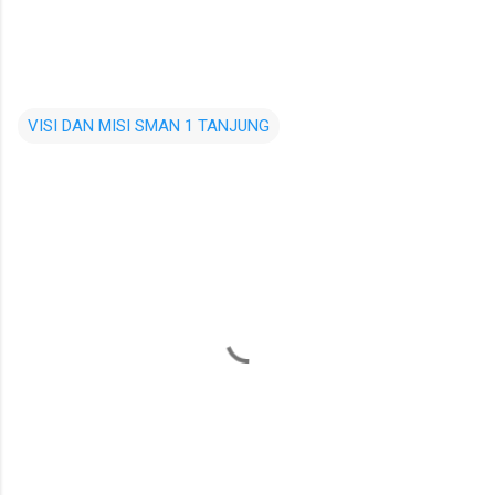
VISI DAN MISI SMAN 1 TANJUNG
K
o
m
e
n
t
a
r