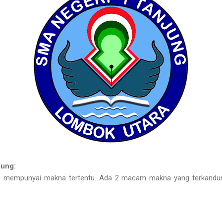
ung:
g mempunyai makna tertentu. Ada 2 macam makna yang terkandun