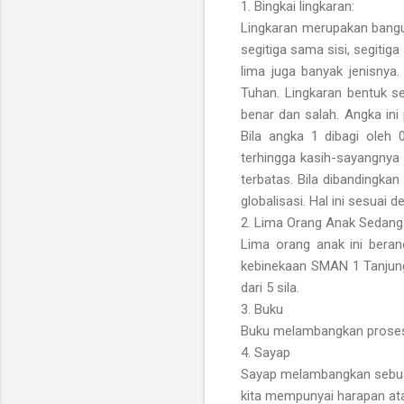
1. Bingkai lingkaran:
Lingkaran merupakan bangu
segitiga sama sisi, segitiga
lima juga banyak jenisnya
Tuhan. Lingkaran bentuk se
benar dan salah. Angka ini 
Bila angka 1 dibagi oleh 
terhingga kasih-sayangnya 
terbatas. Bila dibandingk
globalisasi. Hal ini sesuai
2. Lima Orang Anak Seda
Lima orang anak ini bera
kebinekaan SMAN 1 Tanjung
dari 5 sila.
3. Buku
Buku melambangkan proses 
4. Sayap
Sayap melambangkan sebuah 
kita mempunyai harapan ata