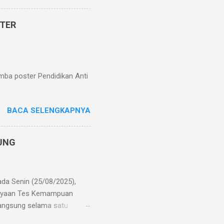
 sekolah memfasilitasi
aksanaan Penilaian Akhir
STER
ranya efisiensi biaya
k perlu menyediakan kertas
ian, me...
mba poster Pendidikan Anti
BACA SELENGKAPNYA
JUNG
ada Senin (25/08/2025),
gayaan Tes Kemampuan
rlangsung selama satu
siapan TKA dan persiapan