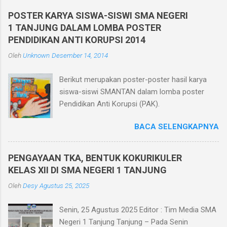
Berbasis Teknologi Informatika ini diikuti oleh
POSTER KARYA SISWA-SISWI SMA NEGERI
seluruh siswa kelas X, XI, dan XII di kelasnya
1 TANJUNG DALAM LOMBA POSTER
masing-masing yang berjumlah 30 ruang.
PENDIDIKAN ANTI KORUPSI 2014
Pelaksanaan Penilaian Akhir Semester Berbasis
Oleh
Unknown
Desember 14, 2014
Teknologi Informatika ini dilaksanakan dalam
jaringan intranet yang diakses oleh seluruh
Berikut merupakan poster-poster hasil karya
peserta ujian menggunakan HP. Dan bagi siswa
siswa-siswi SMANTAN dalam lomba poster
yang tidak memiliki HP sekolah memfasilitasi
Pendidikan Anti Korupsi (PAK).
dengan menggunakan komputer di ruang
komputer SMA Negeri 1 Tanjung. Pelaksanaan
BACA SELENGKAPNYA
Penilaian Akhir Semester berbasis teknologi
informatika memiliki beberapa keunggulan
diantaranya efisiensi biaya karena menghemat
PENGAYAAN TKA, BENTUK KOKURIKULER
kertas, tidak perlu mencetak/menggandakan
KELAS XII DI SMA NEGERI 1 TANJUNG
soal dan tidak perlu menyediakan kertas
Oleh
Desy
Agustus 25, 2025
jawaban, mengurangi tingkat kecurangan siswa
dikarenakan soal diacak saat ujian, me...
Senin, 25 Agustus 2025 Editor : Tim Media SMA
Negeri 1 Tanjung Tanjung – Pada Senin