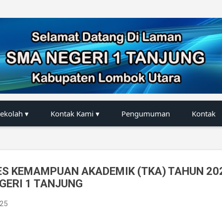
Langsung ke konten utama
Sekolah ▾
Kontak Kami ▾
Pengumuman
Kontak
S KEMAMPUAN AKADEMIK (TKA) TAHUN 20
GERI 1 TANJUNG
025