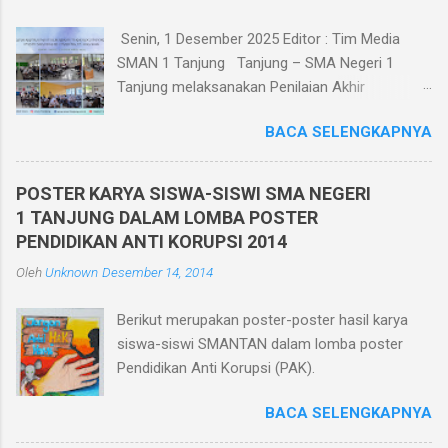
Senin, 1 Desember 2025 Editor : Tim Media
SMAN 1 Tanjung Tanjung – SMA Negeri 1
Tanjung melaksanakan Penilaian Akhir
Semester Ganjil TP. 2025/2026 berbasis
BACA SELENGKAPNYA
teknologi informatika pada tanggal 1 - 6
Desember 2025. Penilaian Akhir Semester
Berbasis Teknologi Informatika ini diikuti oleh
POSTER KARYA SISWA-SISWI SMA NEGERI
seluruh siswa kelas X, XI, dan XII di kelasnya
1 TANJUNG DALAM LOMBA POSTER
masing-masing yang berjumlah 30 ruang.
PENDIDIKAN ANTI KORUPSI 2014
Pelaksanaan Penilaian Akhir Semester Berbasis
Oleh
Unknown
Desember 14, 2014
Teknologi Informatika ini dilaksanakan dalam
jaringan intranet yang diakses oleh seluruh
Berikut merupakan poster-poster hasil karya
peserta ujian menggunakan HP. Dan bagi siswa
siswa-siswi SMANTAN dalam lomba poster
yang tidak memiliki HP sekolah memfasilitasi
Pendidikan Anti Korupsi (PAK).
dengan menggunakan komputer di ruang
komputer SMA Negeri 1 Tanjung. Pelaksanaan
BACA SELENGKAPNYA
Penilaian Akhir Semester berbasis teknologi
informatika memiliki beberapa keunggulan