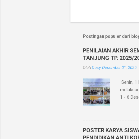
Postingan populer dari blog
PENILAIAN AKHIR SE
TANJUNG TP. 2025/2
Oleh
Desy
Desember 01, 2025
Senin, 1
melaksana
1 - 6 Des
siswa kel
Akhir Sem
seluruh p
dengan m
POSTER KARYA SISW
Semester 
PENDIDIKAN ANTI KO