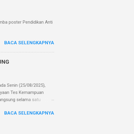
k perlu menyediakan kertas
ian, me...
mba poster Pendidikan Anti
BACA SELENGKAPNYA
JUNG
ada Senin (25/08/2025),
gayaan Tes Kemampuan
rlangsung selama satu
siapan TKA dan persiapan
BACA SELENGKAPNYA
ancang untuk mengukur
m yang berlaku. TKA
antikan penilaian oleh