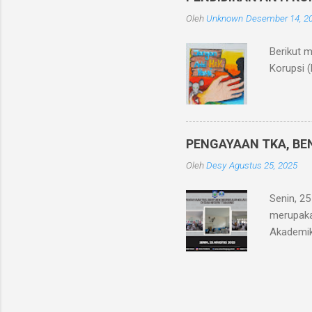
karena m
Oleh
Unknown
Desember 14, 2
jawaban, 
Berikut 
Korupsi (
PENGAYAAN TKA, BEN
Oleh
Desy
Agustus 25, 2025
Senin, 2
merupaka
Akademik
minggu d
SNBT unt
capaian 
dimaksudk