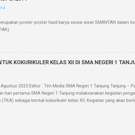
enghemat kertas, tidak perlu mencetak/menggandakan soal dan tida
014
mengurangi tingkat kecurangan siswa dikarenakan soal diacak saat uj
merupakan poster-poster hasil karya siswa-siswi SMANTAN dalam lo
PAK).
TUK KOKURIKULER KELAS XII DI SMA NEGERI 1 TAN
5 Agustus 2025 Editor : Tim Media SMA Negeri 1 Tanjung Tanjung – P
n hari pertama SMA Negeri 1 Tanjung melaksanakan kegiatan pen
 (TKA) sebagai bentuk kokurikuler kelas XII. Kegiatan yang akan be
i setiap minggu keempat tiap bulannya ini dilaksanakan sebagai per
uk murid kelas XII. TKA adalah asesmen standar nasional yang dir
akademik murid pada mata pelajaran tertentu sesuai dengan kurikulu
an untuk melengkapi sistem penilaian yang ada saat ini, tidak mengg