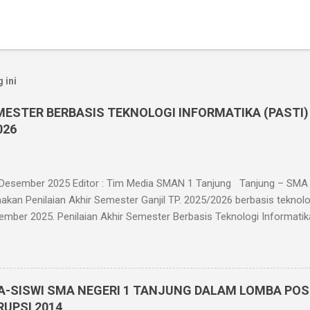
 ini
MESTER BERBASIS TEKNOLOGI INFORMATIKA (PASTI)
026
 Desember 2025 Editor : Tim Media SMAN 1 Tanjung Tanjung – SMA 
kan Penilaian Akhir Semester Ganjil TP. 2025/2026 berbasis teknolo
ember 2025. Penilaian Akhir Semester Berbasis Teknologi Informatika i
as X, XI, dan XII di kelasnya masing-masing yang berjumlah 30 ruang
ester Berbasis Teknologi Informatika ini dilaksanakan dalam jaringa
eserta ujian menggunakan HP. Dan bagi siswa yang tidak memiliki HP
enggunakan komputer di ruang komputer SMA Negeri 1 Tanjung. Pel
A-SISWI SMA NEGERI 1 TANJUNG DALAM LOMBA PO
berbasis teknologi informatika memiliki beberapa keunggulan dianta
RUPSI 2014