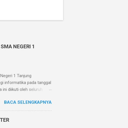
 SMA NEGERI 1
Negeri 1 Tanjung
gi informatika pada tanggal
ni diikuti oleh seluruh
. Pelaksanaan Penilaian
BACA SELENGKAPNYA
n intranet yang diakses oleh
 sekolah memfasilitasi
aksanaan Penilaian Akhir
STER
ranya efisiensi biaya