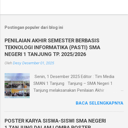
Postingan populer dari blog ini
PENILAIAN AKHIR SEMESTER BERBASIS
TEKNOLOGI INFORMATIKA (PASTI) SMA
NEGERI 1 TANJUNG TP. 2025/2026
Oleh
Desy
Desember 01, 2025
Senin, 1 Desember 2025 Editor : Tim Media
SMAN 1 Tanjung Tanjung – SMA Negeri 1
Tanjung melaksanakan Penilaian Akhir
Semester Ganjil TP. 2025/2026 berbasis
BACA SELENGKAPNYA
teknologi informatika pada tanggal 1 - 6
Desember 2025. Penilaian Akhir Semester
Berbasis Teknologi Informatika ini diikuti oleh
POSTER KARYA SISWA-SISWI SMA NEGERI
seluruh siswa kelas X, XI, dan XII di kelasnya
1 TANJUNG DALAM LOMBA POSTER