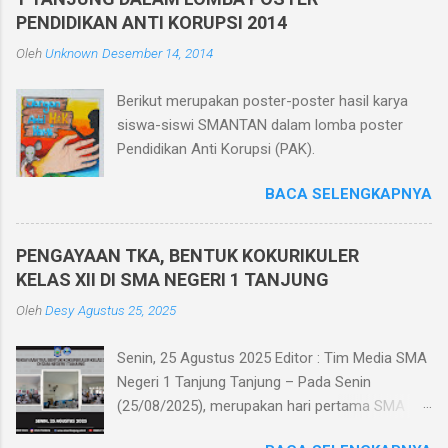
masing-masing yang berjumlah 30 ruang.
PENDIDIKAN ANTI KORUPSI 2014
Pelaksanaan Penilaian Akhir Semester Berbasis
Oleh
Unknown
Desember 14, 2014
Teknologi Informatika ini dilaksanakan dalam
jaringan intranet yang diakses oleh seluruh
Berikut merupakan poster-poster hasil karya
peserta ujian menggunakan HP. Dan bagi siswa
siswa-siswi SMANTAN dalam lomba poster
yang tidak memiliki HP sekolah memfasilitasi
Pendidikan Anti Korupsi (PAK).
dengan menggunakan komputer di ruang
komputer SMA Negeri 1 Tanjung. Pelaksanaan
BACA SELENGKAPNYA
Penilaian Akhir Semester berbasis teknologi
informatika memiliki beberapa keunggulan
diantaranya efisiensi biaya karena menghemat
PENGAYAAN TKA, BENTUK KOKURIKULER
kertas, tidak perlu mencetak/menggandakan
KELAS XII DI SMA NEGERI 1 TANJUNG
soal dan tidak perlu menyediakan kertas
Oleh
Desy
Agustus 25, 2025
jawaban, mengurangi tingkat kecurangan siswa
dikarenakan soal diacak saat ujian, me...
Senin, 25 Agustus 2025 Editor : Tim Media SMA
Negeri 1 Tanjung Tanjung – Pada Senin
(25/08/2025), merupakan hari pertama SMA
Negeri 1 Tanjung melaksanakan kegiatan