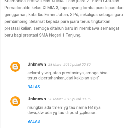
Krismonica Pratiwi kelas XI MIA 1 dan juara 2 : Steffi Grafalah
Primadonaldo kelas XI MIA 3, tapi sayang lomba puisi lepas dari
genggaman, kata Ibu Ermin Johan, S.Pd, sekaligus sebagai guru
pembimbing. Selamat kepada para juara terus tingkatkan
prestasi kalian, semoga ditahun baru ini membawa semangat
baru bagi prestasi SMA Negeri 1 Tanjung.
Unknown
28 Maret 2015 pukul 00.30
K
selamt y wiq,,atas prestasinya,,smoga bisa
o
terus dipertahankan,,dari kak'pian sipit''
m
BALAS
e
Unknown
n
28 Maret 2015 pukul 00.35
t
mungkin ada tmen' yg tau nama FB nya
dewi,,klw ada yg tau di post y,,please..
a
BALAS
r