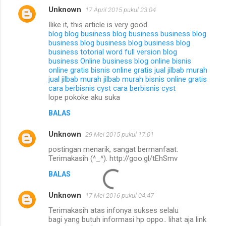
Unknown
17 April 2015 pukul 23.04
Ilike it, this article is very good
blog
blog business
blog business
business
blog
business
blog business
blog business
blog
business
totorial
word
full version
blog
business
Online business
blog online
bisnis
online gratis
bisnis online gratis
jual jilbab murah
jual jilbab murah
jilbab murah
bisnis online gratis
cara berbisnis
cyst
cara berbisnis
cyst
lope pokoke aku suka
BALAS
Unknown
29 Mei 2015 pukul 17.01
postingan menarik, sangat bermanfaat.
Terimakasih (^_^). http://goo.gl/tEhSmv
BALAS
Unknown
17 Mei 2016 pukul 04.47
Terimakasih atas infonya sukses selalu
bagi yang butuh informasi hp oppo.. lihat aja link