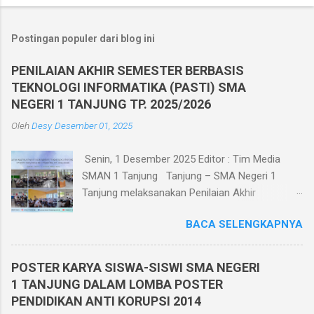
P
o
s
t
Postingan populer dari blog ini
i
n
PENILAIAN AKHIR SEMESTER BERBASIS
g
TEKNOLOGI INFORMATIKA (PASTI) SMA
K
o
NEGERI 1 TANJUNG TP. 2025/2026
m
Oleh
Desy
Desember 01, 2025
e
n
t
Senin, 1 Desember 2025 Editor : Tim Media
a
SMAN 1 Tanjung Tanjung – SMA Negeri 1
r
Tanjung melaksanakan Penilaian Akhir
Semester Ganjil TP. 2025/2026 berbasis
BACA SELENGKAPNYA
teknologi informatika pada tanggal 1 - 6
Desember 2025. Penilaian Akhir Semester
Berbasis Teknologi Informatika ini diikuti oleh
POSTER KARYA SISWA-SISWI SMA NEGERI
seluruh siswa kelas X, XI, dan XII di kelasnya
1 TANJUNG DALAM LOMBA POSTER
masing-masing yang berjumlah 30 ruang.
PENDIDIKAN ANTI KORUPSI 2014
Pelaksanaan Penilaian Akhir Semester Berbasis