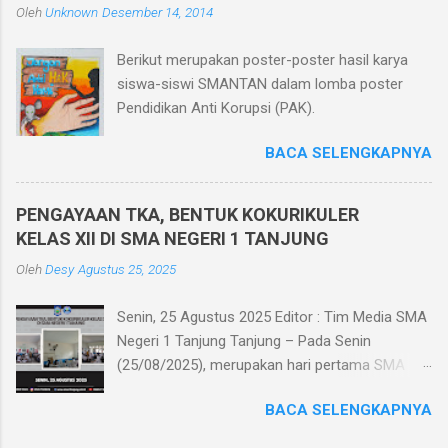
Oleh
Unknown
Desember 14, 2014
Teknologi Informatika ini dilaksanakan dalam
jaringan intranet yang diakses oleh seluruh
Berikut merupakan poster-poster hasil karya
peserta ujian menggunakan HP. Dan bagi siswa
siswa-siswi SMANTAN dalam lomba poster
yang tidak memiliki HP sekolah memfasilitasi
Pendidikan Anti Korupsi (PAK).
dengan menggunakan komputer di ruang
komputer SMA Negeri 1 Tanjung. Pelaksanaan
BACA SELENGKAPNYA
Penilaian Akhir Semester berbasis teknologi
informatika memiliki beberapa keunggulan
diantaranya efisiensi biaya karena menghemat
PENGAYAAN TKA, BENTUK KOKURIKULER
kertas, tidak perlu mencetak/menggandakan
KELAS XII DI SMA NEGERI 1 TANJUNG
soal dan tidak perlu menyediakan kertas
Oleh
Desy
Agustus 25, 2025
jawaban, mengurangi tingkat kecurangan siswa
dikarenakan soal diacak saat ujian, me...
Senin, 25 Agustus 2025 Editor : Tim Media SMA
Negeri 1 Tanjung Tanjung – Pada Senin
(25/08/2025), merupakan hari pertama SMA
Negeri 1 Tanjung melaksanakan kegiatan
BACA SELENGKAPNYA
pengayaan Tes Kemampuan Akademik (TKA)
sebagai bentuk kokurikuler kelas XII. Kegiatan