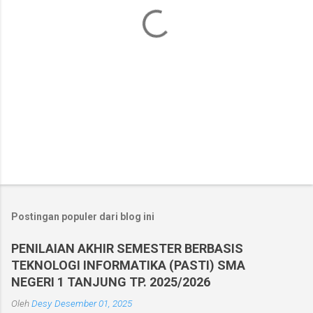
P
o
s
t
Postingan populer dari blog ini
i
n
PENILAIAN AKHIR SEMESTER BERBASIS
g
TEKNOLOGI INFORMATIKA (PASTI) SMA
K
o
NEGERI 1 TANJUNG TP. 2025/2026
m
Oleh
Desy
Desember 01, 2025
e