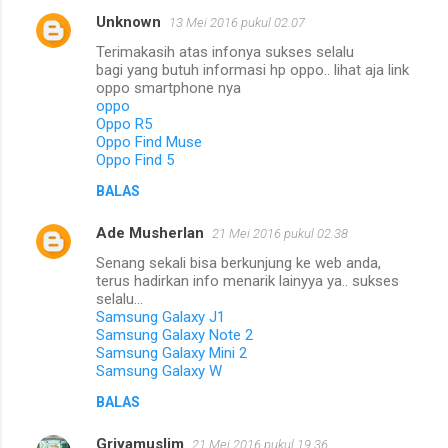
Unknown
13 Mei 2016 pukul 02.07
K
Terimakasih atas infonya sukses selalu
o
bagi yang butuh informasi hp oppo.. lihat aja link
m
oppo smartphone nya
oppo
e
Oppo R5
Oppo Find Muse
n
Oppo Find 5
t
BALAS
a
r
Ade Musherlan
21 Mei 2016 pukul 02.38
Senang sekali bisa berkunjung ke web anda,
terus hadirkan info menarik lainyya ya.. sukses
selalu...
Samsung Galaxy J1
Samsung Galaxy Note 2
Samsung Galaxy Mini 2
Samsung Galaxy W
BALAS
Griyamuslim
21 Mei 2016 pukul 19.36