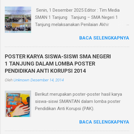
n
t
Senin, 1 Desember 2025 Editor : Tim Media
a
SMAN 1 Tanjung Tanjung – SMA Negeri 1
r
Tanjung melaksanakan Penilaian Akhir
Semester Ganjil TP. 2025/2026 berbasis
BACA SELENGKAPNYA
teknologi informatika pada tanggal 1 - 6
Desember 2025. Penilaian Akhir Semester
Berbasis Teknologi Informatika ini diikuti oleh
POSTER KARYA SISWA-SISWI SMA NEGERI
seluruh siswa kelas X, XI, dan XII di kelasnya
1 TANJUNG DALAM LOMBA POSTER
masing-masing yang berjumlah 30 ruang.
PENDIDIKAN ANTI KORUPSI 2014
Pelaksanaan Penilaian Akhir Semester Berbasis
Oleh
Unknown
Desember 14, 2014
Teknologi Informatika ini dilaksanakan dalam
jaringan intranet yang diakses oleh seluruh
Berikut merupakan poster-poster hasil karya
peserta ujian menggunakan HP. Dan bagi siswa
siswa-siswi SMANTAN dalam lomba poster
yang tidak memiliki HP sekolah memfasilitasi
Pendidikan Anti Korupsi (PAK).
dengan menggunakan komputer di ruang
komputer SMA Negeri 1 Tanjung. Pelaksanaan
BACA SELENGKAPNYA
Penilaian Akhir Semester berbasis teknologi
informatika memiliki beberapa keunggulan