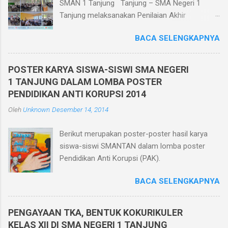
SMAN 1 Tanjung Tanjung – SMA Negeri 1
Tanjung melaksanakan Penilaian Akhir
Semester Ganjil TP. 2025/2026 berbasis
BACA SELENGKAPNYA
teknologi informatika pada tanggal 1 - 6
Desember 2025. Penilaian Akhir Semester
Berbasis Teknologi Informatika ini diikuti oleh
POSTER KARYA SISWA-SISWI SMA NEGERI
seluruh siswa kelas X, XI, dan XII di kelasnya
1 TANJUNG DALAM LOMBA POSTER
masing-masing yang berjumlah 30 ruang.
PENDIDIKAN ANTI KORUPSI 2014
Pelaksanaan Penilaian Akhir Semester Berbasis
Oleh
Unknown
Desember 14, 2014
Teknologi Informatika ini dilaksanakan dalam
jaringan intranet yang diakses oleh seluruh
Berikut merupakan poster-poster hasil karya
peserta ujian menggunakan HP. Dan bagi siswa
siswa-siswi SMANTAN dalam lomba poster
yang tidak memiliki HP sekolah memfasilitasi
Pendidikan Anti Korupsi (PAK).
dengan menggunakan komputer di ruang
komputer SMA Negeri 1 Tanjung. Pelaksanaan
BACA SELENGKAPNYA
Penilaian Akhir Semester berbasis teknologi
informatika memiliki beberapa keunggulan
diantaranya efisiensi biaya karena menghemat
PENGAYAAN TKA, BENTUK KOKURIKULER
kertas, tidak perlu mencetak/menggandakan
KELAS XII DI SMA NEGERI 1 TANJUNG