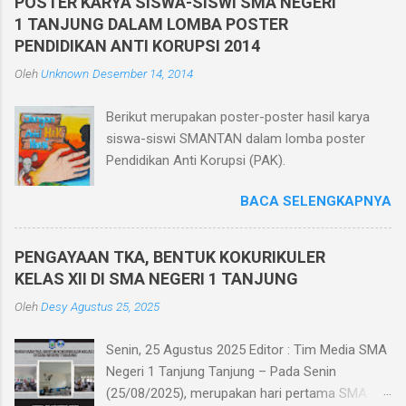
POSTER KARYA SISWA-SISWI SMA NEGERI
seluruh siswa kelas X, XI, dan XII di kelasnya
1 TANJUNG DALAM LOMBA POSTER
masing-masing yang berjumlah 30 ruang.
PENDIDIKAN ANTI KORUPSI 2014
Pelaksanaan Penilaian Akhir Semester Berbasis
Oleh
Unknown
Desember 14, 2014
Teknologi Informatika ini dilaksanakan dalam
jaringan intranet yang diakses oleh seluruh
Berikut merupakan poster-poster hasil karya
peserta ujian menggunakan HP. Dan bagi siswa
siswa-siswi SMANTAN dalam lomba poster
yang tidak memiliki HP sekolah memfasilitasi
Pendidikan Anti Korupsi (PAK).
dengan menggunakan komputer di ruang
komputer SMA Negeri 1 Tanjung. Pelaksanaan
BACA SELENGKAPNYA
Penilaian Akhir Semester berbasis teknologi
informatika memiliki beberapa keunggulan
diantaranya efisiensi biaya karena menghemat
PENGAYAAN TKA, BENTUK KOKURIKULER
kertas, tidak perlu mencetak/menggandakan
KELAS XII DI SMA NEGERI 1 TANJUNG
soal dan tidak perlu menyediakan kertas
Oleh
Desy
Agustus 25, 2025
jawaban, mengurangi tingkat kecurangan siswa
dikarenakan soal diacak saat ujian, me...
Senin, 25 Agustus 2025 Editor : Tim Media SMA
Negeri 1 Tanjung Tanjung – Pada Senin
(25/08/2025), merupakan hari pertama SMA