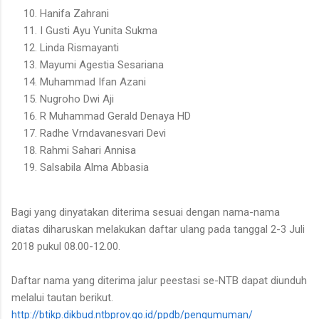
Hanifa Zahrani
I Gusti Ayu Yunita Sukma
Linda Rismayanti
Mayumi Agestia Sesariana
Muhammad Ifan Azani
Nugroho Dwi Aji
R Muhammad Gerald Denaya HD
Radhe Vrndavanesvari Devi
Rahmi Sahari Annisa
Salsabila Alma Abbasia
Bagi yang dinyatakan diterima sesuai dengan nama-nama
diatas diharuskan melakukan daftar ulang pada tanggal 2-3 Juli
2018 pukul 08.00-12.00.
Daftar nama yang diterima jalur peestasi se-NTB dapat diunduh
melalui tautan berikut.
http://btikp.dikbud.ntbprov.go.id/ppdb/pengumuman/