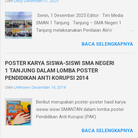
Oleh
Desy
Desember 01, 2025
Senin, 1 Desember 2025 Editor : Tim Media
SMAN 1 Tanjung Tanjung – SMA Negeri 1
Tanjung melaksanakan Penilaian Akhir
Semester Ganjil TP. 2025/2026 berbasis
BACA SELENGKAPNYA
teknologi informatika pada tanggal 1 - 6
Desember 2025. Penilaian Akhir Semester
Berbasis Teknologi Informatika ini diikuti oleh
POSTER KARYA SISWA-SISWI SMA NEGERI
seluruh siswa kelas X, XI, dan XII di kelasnya
1 TANJUNG DALAM LOMBA POSTER
masing-masing yang berjumlah 30 ruang.
PENDIDIKAN ANTI KORUPSI 2014
Pelaksanaan Penilaian Akhir Semester Berbasis
Oleh
Unknown
Desember 14, 2014
Teknologi Informatika ini dilaksanakan dalam
jaringan intranet yang diakses oleh seluruh
Berikut merupakan poster-poster hasil karya
peserta ujian menggunakan HP. Dan bagi siswa
siswa-siswi SMANTAN dalam lomba poster
yang tidak memiliki HP sekolah memfasilitasi
Pendidikan Anti Korupsi (PAK).
dengan menggunakan komputer di ruang
komputer SMA Negeri 1 Tanjung. Pelaksanaan
BACA SELENGKAPNYA
Penilaian Akhir Semester berbasis teknologi