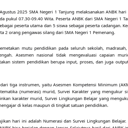
5 Agustus 2025 SMA Negeri 1 Tanjung melaksanakan ANBK hari
da pukul 07.30-09.40 Wita. Peserta ANBK dari SMA Negeri 1 Ta
ebagai peserta utama dan 5 siswa sebagai peserta cadangan. Ke
erta 2 orang pengawas silang dari SMA Negeri 1 Pemenang.
memetakan mutu pendidikan pada seluruh sekolah, madrasah
ngah. Asesmen nasional tidak mengevaluasi capaian murid 
kan sistem pendidikan berupa input, proses, dan juga output
i dari tiga instrumen, yaitu Asesmen Kompetensi Minimum (AKM
ematika (numerasi) murid, Survei Karakter yang mengukur sik
nkan karakter murid, Survei Lingkungan Belajar yang mengukur
mengajar di kelas maupun di tingkat satuan pendidikan.
ikan hari ini adalah Numerasi dan Survei Lingkungan Belajar.
ANBK bisa berjalan dengan lancar. Selajutnya hasil dari ANBK 