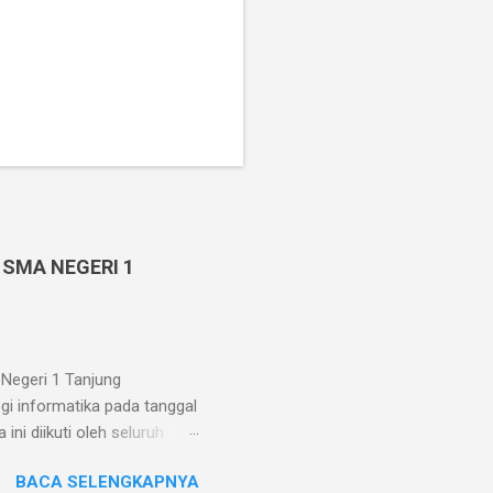
 SMA NEGERI 1
Negeri 1 Tanjung
gi informatika pada tanggal
ni diikuti oleh seluruh
. Pelaksanaan Penilaian
BACA SELENGKAPNYA
n intranet yang diakses oleh