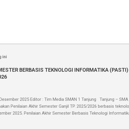
 ini
MESTER BERBASIS TEKNOLOGI INFORMATIKA (PASTI)
026
 Desember 2025 Editor : Tim Media SMAN 1 Tanjung Tanjung – SMA 
kan Penilaian Akhir Semester Ganjil TP. 2025/2026 berbasis teknolo
ember 2025. Penilaian Akhir Semester Berbasis Teknologi Informatika i
as X, XI, dan XII di kelasnya masing-masing yang berjumlah 30 ruang
ester Berbasis Teknologi Informatika ini dilaksanakan dalam jaringa