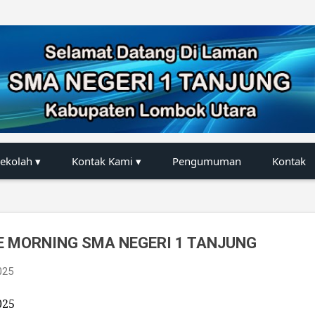
Langsung ke konten utama
Sekolah ▾
Kontak Kami ▾
Pengumuman
Kontak
E MORNING SMA NEGERI 1 TANJUNG
025
025