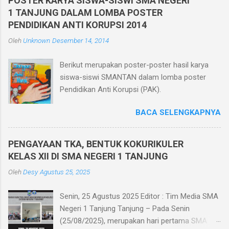
POSTER KARYA SISWA-SISWI SMA NEGERI
seluruh siswa kelas X, XI, dan XII di kelasnya
1 TANJUNG DALAM LOMBA POSTER
masing-masing yang berjumlah 30 ruang.
PENDIDIKAN ANTI KORUPSI 2014
Pelaksanaan Penilaian Akhir Semester Berbasis
Oleh
Unknown
Desember 14, 2014
Teknologi Informatika ini dilaksanakan dalam
jaringan intranet yang diakses oleh seluruh
Berikut merupakan poster-poster hasil karya
peserta ujian menggunakan HP. Dan bagi siswa
siswa-siswi SMANTAN dalam lomba poster
yang tidak memiliki HP sekolah memfasilitasi
Pendidikan Anti Korupsi (PAK).
dengan menggunakan komputer di ruang
komputer SMA Negeri 1 Tanjung. Pelaksanaan
BACA SELENGKAPNYA
Penilaian Akhir Semester berbasis teknologi
informatika memiliki beberapa keunggulan
diantaranya efisiensi biaya karena menghemat
PENGAYAAN TKA, BENTUK KOKURIKULER
kertas, tidak perlu mencetak/menggandakan
KELAS XII DI SMA NEGERI 1 TANJUNG
soal dan tidak perlu menyediakan kertas
Oleh
Desy
Agustus 25, 2025
jawaban, mengurangi tingkat kecurangan siswa
dikarenakan soal diacak saat ujian, me...
Senin, 25 Agustus 2025 Editor : Tim Media SMA
Negeri 1 Tanjung Tanjung – Pada Senin
(25/08/2025), merupakan hari pertama SMA