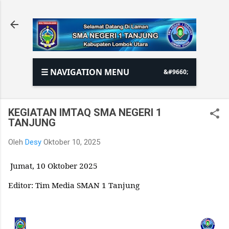
Langsung ke konten utama
☰ NAVIGATION MENU
KEGIATAN IMTAQ SMA NEGERI 1
TANJUNG
Oleh
Desy
Oktober 10, 2025
Jumat, 10 Oktober 2025
Editor: Tim Media SMAN 1 Tanjung