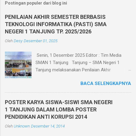
Postingan populer dari blog ini
PENILAIAN AKHIR SEMESTER BERBASIS
TEKNOLOGI INFORMATIKA (PASTI) SMA
NEGERI 1 TANJUNG TP. 2025/2026
Oleh
Desy
Desember 01, 2025
Senin, 1 Desember 2025 Editor : Tim Media
SMAN 1 Tanjung Tanjung – SMA Negeri 1
Tanjung melaksanakan Penilaian Akhir
Semester Ganjil TP. 2025/2026 berbasis
BACA SELENGKAPNYA
teknologi informatika pada tanggal 1 - 6
Desember 2025. Penilaian Akhir Semester
Berbasis Teknologi Informatika ini diikuti oleh
POSTER KARYA SISWA-SISWI SMA NEGERI
seluruh siswa kelas X, XI, dan XII di kelasnya
1 TANJUNG DALAM LOMBA POSTER
masing-masing yang berjumlah 30 ruang.
PENDIDIKAN ANTI KORUPSI 2014
Pelaksanaan Penilaian Akhir Semester Berbasis
Oleh
Unknown
Desember 14, 2014
Teknologi Informatika ini dilaksanakan dalam
jaringan intranet yang diakses oleh seluruh