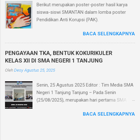
Berikut merupakan poster-poster hasil karya
peserta ujian menggunakan HP. Dan bagi siswa
siswa-siswi SMANTAN dalam lomba poster
yang tidak memiliki HP sekolah memfasilitasi
Pendidikan Anti Korupsi (PAK).
dengan menggunakan komputer di ruang
komputer SMA Negeri 1 Tanjung. Pelaksanaan
BACA SELENGKAPNYA
Penilaian Akhir Semester berbasis teknologi
informatika memiliki beberapa keunggulan
diantaranya efisiensi biaya karena menghemat
PENGAYAAN TKA, BENTUK KOKURIKULER
kertas, tidak perlu mencetak/menggandakan
KELAS XII DI SMA NEGERI 1 TANJUNG
soal dan tidak perlu menyediakan kertas
Oleh
Desy
Agustus 25, 2025
jawaban, mengurangi tingkat kecurangan siswa
dikarenakan soal diacak saat ujian, me...
Senin, 25 Agustus 2025 Editor : Tim Media SMA
Negeri 1 Tanjung Tanjung – Pada Senin
(25/08/2025), merupakan hari pertama SMA
Negeri 1 Tanjung melaksanakan kegiatan
BACA SELENGKAPNYA
pengayaan Tes Kemampuan Akademik (TKA)
sebagai bentuk kokurikuler kelas XII. Kegiatan
yang akan berlangsung selama satu minggu di
setiap minggu keempat tiap bulannya ini