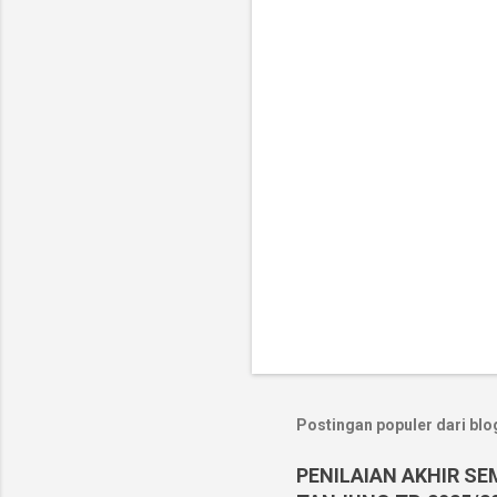
t
a
r
Postingan populer dari blog
PENILAIAN AKHIR SE