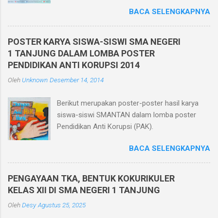
Semester Ganjil TP. 2025/2026 berbasis
BACA SELENGKAPNYA
teknologi informatika pada tanggal 1 - 6
Desember 2025. Penilaian Akhir Semester
Berbasis Teknologi Informatika ini diikuti oleh
POSTER KARYA SISWA-SISWI SMA NEGERI
seluruh siswa kelas X, XI, dan XII di kelasnya
1 TANJUNG DALAM LOMBA POSTER
masing-masing yang berjumlah 30 ruang.
PENDIDIKAN ANTI KORUPSI 2014
Pelaksanaan Penilaian Akhir Semester Berbasis
Oleh
Unknown
Desember 14, 2014
Teknologi Informatika ini dilaksanakan dalam
jaringan intranet yang diakses oleh seluruh
Berikut merupakan poster-poster hasil karya
peserta ujian menggunakan HP. Dan bagi siswa
siswa-siswi SMANTAN dalam lomba poster
yang tidak memiliki HP sekolah memfasilitasi
Pendidikan Anti Korupsi (PAK).
dengan menggunakan komputer di ruang
komputer SMA Negeri 1 Tanjung. Pelaksanaan
BACA SELENGKAPNYA
Penilaian Akhir Semester berbasis teknologi
informatika memiliki beberapa keunggulan
diantaranya efisiensi biaya karena menghemat
PENGAYAAN TKA, BENTUK KOKURIKULER
kertas, tidak perlu mencetak/menggandakan
KELAS XII DI SMA NEGERI 1 TANJUNG
soal dan tidak perlu menyediakan kertas
Oleh
Desy
Agustus 25, 2025
jawaban, mengurangi tingkat kecurangan siswa