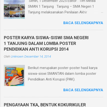
Senin, 1 Desember 2025 Editor : Tim Media
SMAN 1 Tanjung Tanjung – SMA Negeri 1
Tanjung melaksanakan Penilaian Akhir
Semester Ganjil TP. 2025/2026 berbasis
BACA SELENGKAPNYA
teknologi informatika pada tanggal 1 - 6
Desember 2025. Penilaian Akhir Semester
Berbasis Teknologi Informatika ini diikuti oleh
POSTER KARYA SISWA-SISWI SMA NEGERI
seluruh siswa kelas X, XI, dan XII di kelasnya
1 TANJUNG DALAM LOMBA POSTER
masing-masing yang berjumlah 30 ruang.
PENDIDIKAN ANTI KORUPSI 2014
Pelaksanaan Penilaian Akhir Semester Berbasis
Oleh
Unknown
Desember 14, 2014
Teknologi Informatika ini dilaksanakan dalam
jaringan intranet yang diakses oleh seluruh
Berikut merupakan poster-poster hasil karya
peserta ujian menggunakan HP. Dan bagi siswa
siswa-siswi SMANTAN dalam lomba poster
yang tidak memiliki HP sekolah memfasilitasi
Pendidikan Anti Korupsi (PAK).
dengan menggunakan komputer di ruang
komputer SMA Negeri 1 Tanjung. Pelaksanaan
BACA SELENGKAPNYA
Penilaian Akhir Semester berbasis teknologi
informatika memiliki beberapa keunggulan
diantaranya efisiensi biaya karena menghemat
PENGAYAAN TKA, BENTUK KOKURIKULER