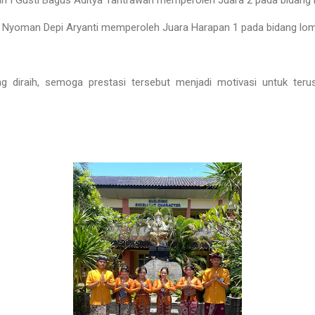
an I Gusti Bagus Aditya Tantrawan memperoleh Juara 2 pada bidang
n Nyoman Depi Aryanti memperoleh Juara Harapan 1 pada bidang lo
g diraih, semoga prestasi tersebut menjadi motivasi untuk terus