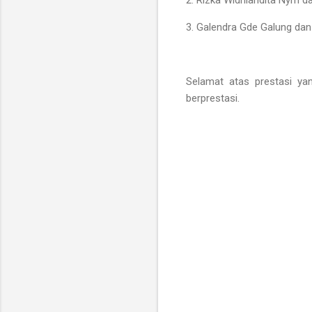
2. Rizka Widhiandita Nym d
3. Galendra Gde Galung da
Selamat atas prestasi yan
berprestasi.