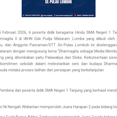
 Februari 2026, 6 peserta didik beragama Hindu SMA Negeri 1 T
agita II di IAHN Gde Pudja Mataram. Lomba yang diikuti oleh
du, dan Anggota Pasraman/STT Se-Pulau Lombok ini diselengga
taram dengan mengusung tema “Dharmagita sebagai Media Memba
ang yang dilombakan yaitu Palawakya dan Sloka. Keikutsertaan si
 komitmen sekolah dalam melestarikan seni dan budaya Dharma
 muda melalui proses latihan dan persiapan yang berkelanjutan.
Pembina dan peserta didik SMA Negeri 1 Tanjung yang berhasil men
dan Ni Nengah Widiantari memperoleh Juara Harapan 2 pada bidang 