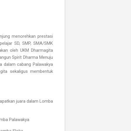
anjung menorehkan prestasi
 pelajar SD, SMP, SMA/SMK
rakan oleh UKM Dharmagita
ngun Spirit Dharma Menuju
swa dalam cabang Palawakya
gita sekaligus membentuk
dapatkan juara dalam Lomba
lomba Palawakya