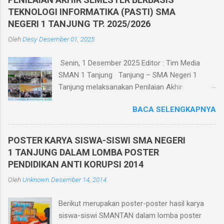
TEKNOLOGI INFORMATIKA (PASTI) SMA
NEGERI 1 TANJUNG TP. 2025/2026
Oleh
Desy
Desember 01, 2025
Senin, 1 Desember 2025 Editor : Tim Media
SMAN 1 Tanjung Tanjung – SMA Negeri 1
Tanjung melaksanakan Penilaian Akhir
Semester Ganjil TP. 2025/2026 berbasis
BACA SELENGKAPNYA
teknologi informatika pada tanggal 1 - 6
Desember 2025. Penilaian Akhir Semester
Berbasis Teknologi Informatika ini diikuti oleh
POSTER KARYA SISWA-SISWI SMA NEGERI
seluruh siswa kelas X, XI, dan XII di kelasnya
1 TANJUNG DALAM LOMBA POSTER
masing-masing yang berjumlah 30 ruang.
PENDIDIKAN ANTI KORUPSI 2014
Pelaksanaan Penilaian Akhir Semester Berbasis
Oleh
Unknown
Desember 14, 2014
Teknologi Informatika ini dilaksanakan dalam
jaringan intranet yang diakses oleh seluruh
Berikut merupakan poster-poster hasil karya
peserta ujian menggunakan HP. Dan bagi siswa
siswa-siswi SMANTAN dalam lomba poster
yang tidak memiliki HP sekolah memfasilitasi