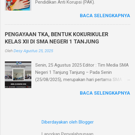
Pendidikan Anti Korupsi (PAK).
dengan menggunakan komputer di ruang
komputer SMA Negeri 1 Tanjung. Pelaksanaan
BACA SELENGKAPNYA
Penilaian Akhir Semester berbasis teknologi
informatika memiliki beberapa keunggulan
diantaranya efisiensi biaya karena menghemat
PENGAYAAN TKA, BENTUK KOKURIKULER
kertas, tidak perlu mencetak/menggandakan
KELAS XII DI SMA NEGERI 1 TANJUNG
soal dan tidak perlu menyediakan kertas
Oleh
Desy
Agustus 25, 2025
jawaban, mengurangi tingkat kecurangan siswa
dikarenakan soal diacak saat ujian, me...
Senin, 25 Agustus 2025 Editor : Tim Media SMA
Negeri 1 Tanjung Tanjung – Pada Senin
(25/08/2025), merupakan hari pertama SMA
Negeri 1 Tanjung melaksanakan kegiatan
BACA SELENGKAPNYA
pengayaan Tes Kemampuan Akademik (TKA)
sebagai bentuk kokurikuler kelas XII. Kegiatan
yang akan berlangsung selama satu minggu di
setiap minggu keempat tiap bulannya ini
Diberdayakan oleh Blogger
dilaksanakan sebagai persiapan TKA dan
persiapan SNBT untuk murid kelas XII. TKA
Laporkan Penyalahgunaan