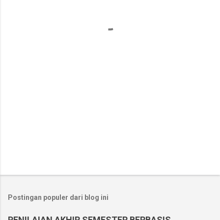
n
t
a
r
Postingan populer dari blog ini
PENILAIAN AKHIR SEMESTER BERBASIS